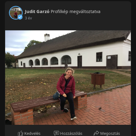
Judit Garzó
Profilkép megváltoztatva
3 év
Kedvelés
Hozzászólás
Megosztás