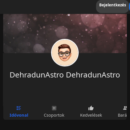
Bejelentkezés
DehradunAstro DehradunAstro
Idővonal
Csoportok
Kedvelések
Barát