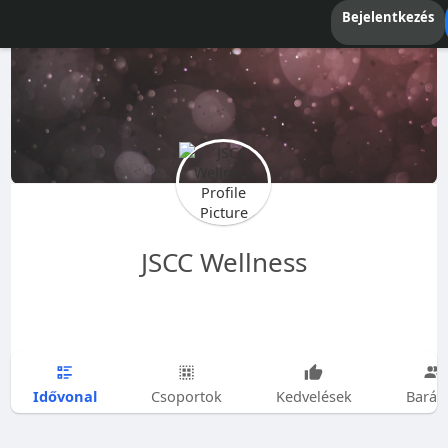
Bejelentkezés
JSCC Wellness
Idővonal
Csoportok
Kedvelések
Barát