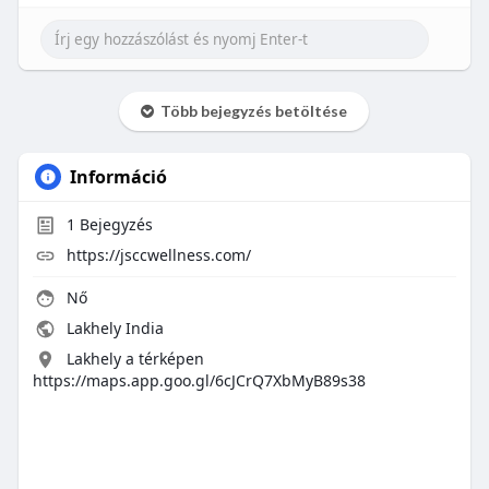
Több bejegyzés betöltése
Információ
1
Bejegyzés
https://jsccwellness.com/
Nő
Lakhely India
Lakhely a térképen
https://maps.app.goo.gl/6cJCrQ7XbMyB89s38