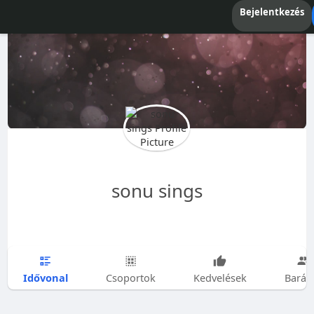
Bejelentkezés
sonu sings
Idővonal
Csoportok
Kedvelések
Barát