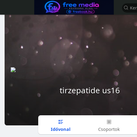
tirzepatide us16
Idővonal
Csoportok