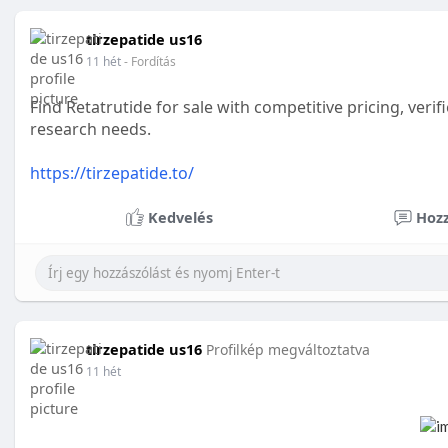
tirzepatide us16
11 hét
- Fordítás
Find Retatrutide for sale with competitive pricing, verif
research needs.
https://tirzepatide.to/
Kedvelés
Hozz
tirzepatide us16
Profilkép megváltoztatva
11 hét