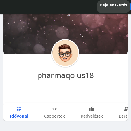
Bejelentkezés
pharmaqo us18
Idővonal
Csoportok
Kedvelések
Barát