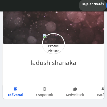
Bejelentkezés
ladush shanaka
Idővonal
Csoportok
Kedvelések
Barát