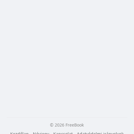
© 2026 FreeBook
Kezdőlap
Névjegy
Kapcsolat
Adatvédelmi irányelvek