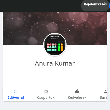
Bejelentkezés
Anura Kumar
Idővonal
Csoportok
Kedvelések
Barát