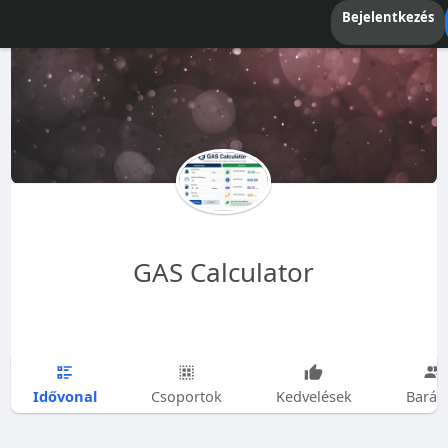
Bejelentkezés
GAS Calculator
Idővonal
Csoportok
Kedvelések
Barát