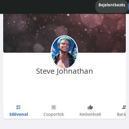
Bejelentkezés
Steve Johnathan
Idővonal
Csoportok
Kedvelések
Barát