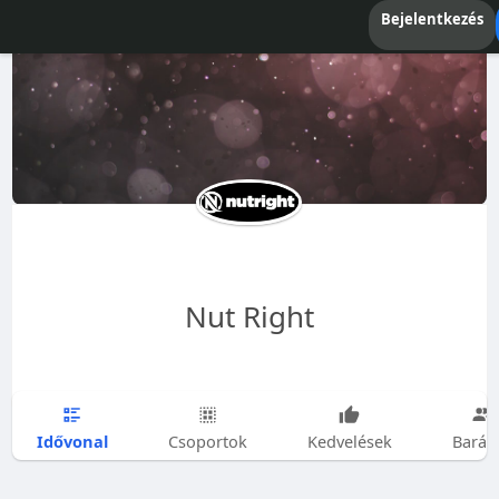
Bejelentkezés
Nut Right
Idővonal
Csoportok
Kedvelések
Barát