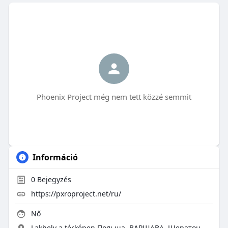
Phoenix Project még nem tett közzé semmit
Információ
0
Bejegyzés
https://pxroproject.net/ru/
Nő
Lakhely a térképen Польша, ВАРШАВА, Шератон