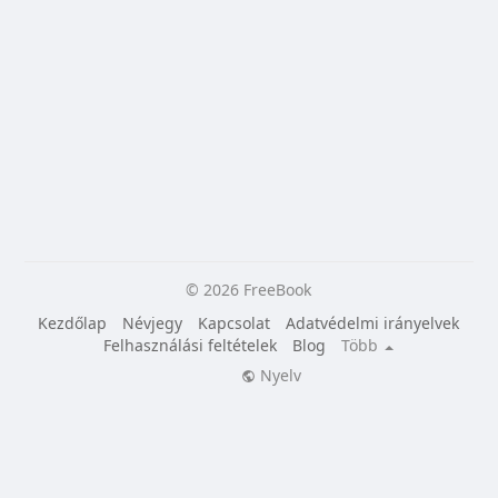
© 2026 FreeBook
Kezdőlap
Névjegy
Kapcsolat
Adatvédelmi irányelvek
Felhasználási feltételek
Blog
Több
Nyelv