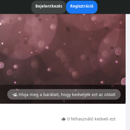
Bejelentkezés
Regisztráció
Hívja meg a barátait, hogy kedveljék ezt az oldalt
0 felhasználó kedveli ezt