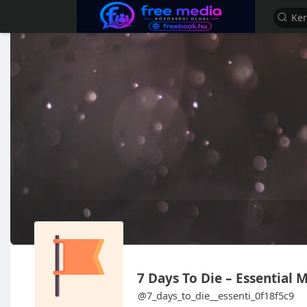
7 Days To Die – Essential 
@7_days_to_die__essenti_0f18f5c9