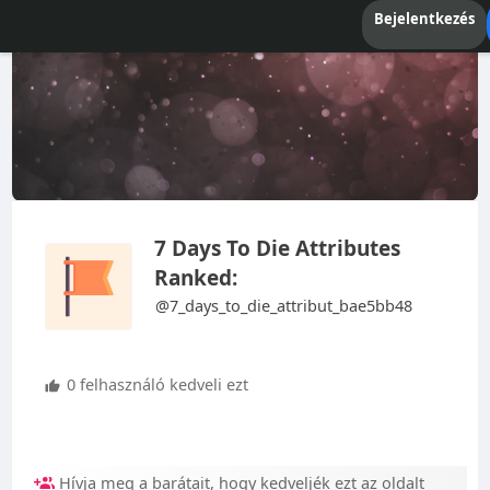
Bejelentkezés
7 Days To Die Attributes
Ranked:
@7_days_to_die_attribut_bae5bb48
0 felhasználó kedveli ezt
Hívja meg a barátait, hogy kedveljék ezt az oldalt