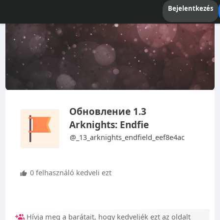
Bejelentkezés
Обновление 1.3
Arknights: Endfie
@_13_arknights_endfield_eef8e4ac
0 felhasználó kedveli ezt
Hívja meg a barátait, hogy kedveljék ezt az oldalt