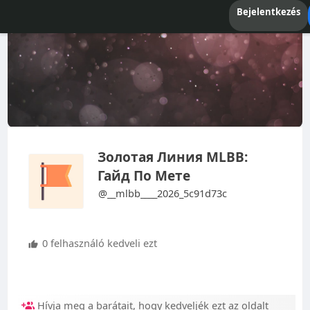
Bejelentkezés
Золотая Линия MLBB:
Гайд По Мете
@__mlbb____2026_5c91d73c
0 felhasználó kedveli ezt
Hívja meg a barátait, hogy kedveljék ezt az oldalt