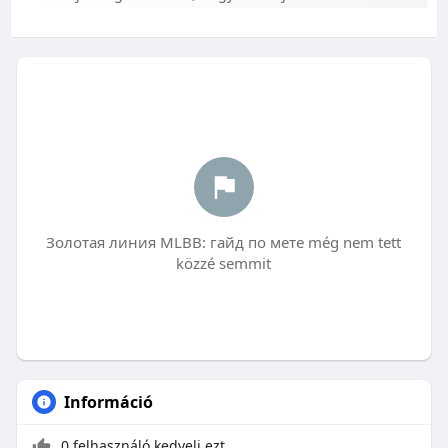
Золотая линия MLBB: гайд по мете még nem tett
közzé semmit
Információ
0 felhasználó kedveli ezt