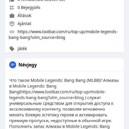
0 Bejegyzés
Állások
Ajánlat
https://www.lootbar.com/ru/top-up/mobile-legends-
bang-bang?utm_source=blog
Játék
Névjegy
Что такое Mobile Legends: Bang Bang (MLBB)? Алмазы
в Mobile Legends: Bang
Bang(https://www.lootbar.com/ru/top-up/mobile-
legends-bang-bang?utm_source=blog ) служат
универсальным средством для открытия доступа к
эксклюзивному контенту, позволяя мгновенно
менять боевую эстетику героев и активировать
премиум-пропуски, недоступные в обычной игре.
Пополнить запас Алмазы в Mobile Legends: Bang