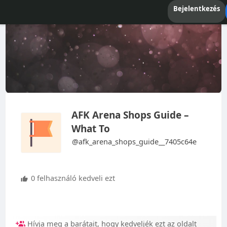
Bejelentkezés
AFK Arena Shops Guide –
What To
@afk_arena_shops_guide__7405c64e
0 felhasználó kedveli ezt
Hívja meg a barátait, hogy kedveljék ezt az oldalt