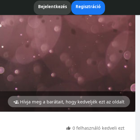
Bejelentkezés
Regisztráció
Hívja meg a barátait, hogy kedveljék ezt az oldalt
0 felhasználó kedveli ezt