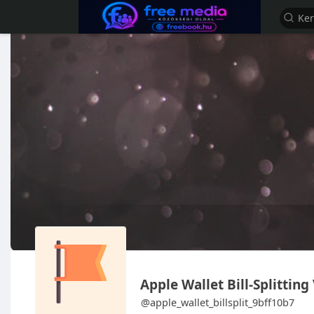
Apple Wallet Bill-Splitting
@apple_wallet_billsplit_9bff10b7