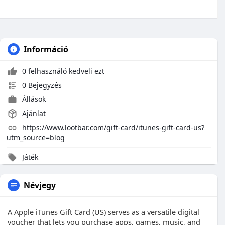
Információ
0 felhasználó kedveli ezt
0 Bejegyzés
Állások
Ajánlat
https://www.lootbar.com/gift-card/itunes-gift-card-us?
utm_source=blog
Játék
Névjegy
A Apple iTunes Gift Card (US) serves as a versatile digital
voucher that lets you purchase apps, games, music, and