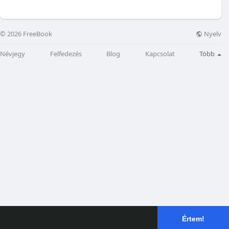
Nyelv
© 2026 FreeBook
Névjegy
Felfedezés
Blog
Kapcsolat
Több
Értem!