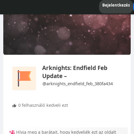
Bejelentkezés
Arknights: Endfield Feb
Update –
@arknights_endfield_feb_380fa434
0 felhasználó kedveli ezt
Hívja meg a barátait, hogy kedveljék ezt az oldalt