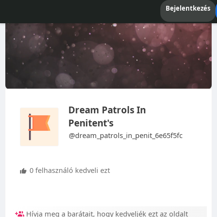
Bejelentkezés
Dream Patrols In
Penitent's
@dream_patrols_in_penit_6e65f5fc
0 felhasználó kedveli ezt
Hívja meg a barátait, hogy kedveljék ezt az oldalt