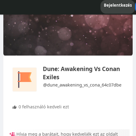
Bejelentkezés
Dune: Awakening Vs Conan
Exiles
@dune_awakening_vs_cona_64c07dbe
0 felhasználó kedveli ezt
Hívja meg a barátait, hogy kedveljék ezt az oldalt