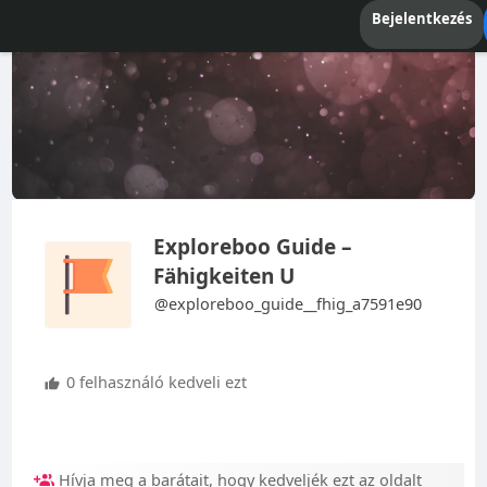
Bejelentkezés
Exploreboo Guide –
Fähigkeiten U
@exploreboo_guide__fhig_a7591e90
0 felhasználó kedveli ezt
Hívja meg a barátait, hogy kedveljék ezt az oldalt