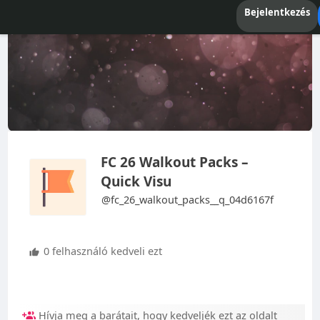
Bejelentkezés
FC 26 Walkout Packs –
Quick Visu
@fc_26_walkout_packs__q_04d6167f
0 felhasználó kedveli ezt
Hívja meg a barátait, hogy kedveljék ezt az oldalt