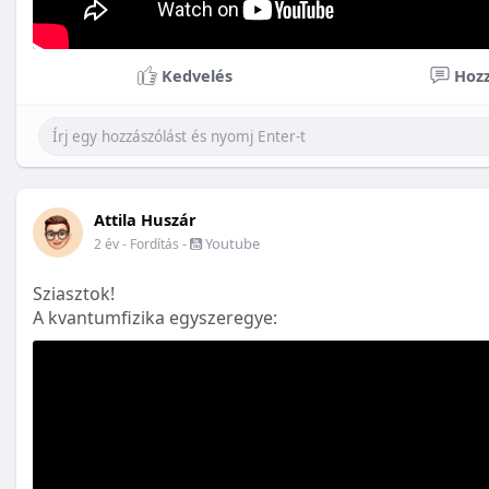
Kedvelés
Hozz
Attila Huszár
-
Youtube
2 év
- Fordítás
Sziasztok!
A kvantumfizika egyszeregye: