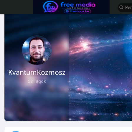
KvantumKozmosz
52 Tagok