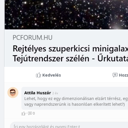
Kedvelés
Hozz
Attila Huszár
2 év
Lehet, hogy ez egy dimenzionálisan elzárt térrész, egy
vagy naprendszerünk is hasonlóan elkerített lehet?)
·
0