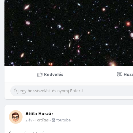
Kedvelés
Hozz
Attila Huszár
-
Youtube
2 év
- Fordítás