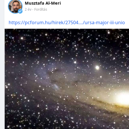
Musztafa Al-Meri
2 év
- Fordítás
https://pcforum.hu/hirek/27504..../ursa-major-iii-unio