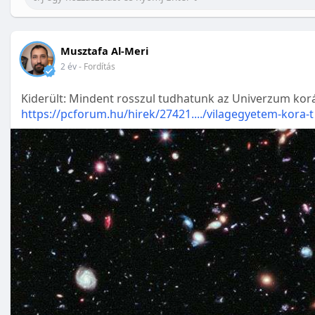
Musztafa Al-Meri
2 év
- Fordítás
Kiderült: Mindent rosszul tudhatunk az Univerzum korá
https://pcforum.hu/hirek/27421..../vilagegyetem-kora-t