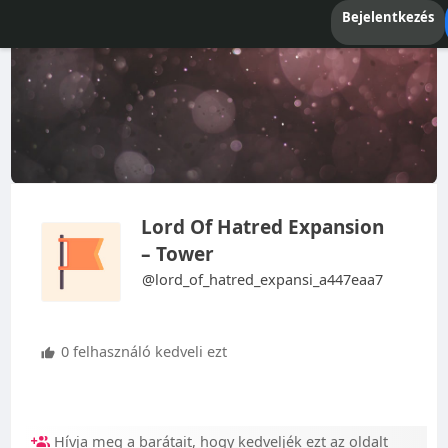
Bejelentkezés
Lord Of Hatred Expansion
– Tower
@lord_of_hatred_expansi_a447eaa7
0 felhasználó kedveli ezt
Hívja meg a barátait, hogy kedveljék ezt az oldalt