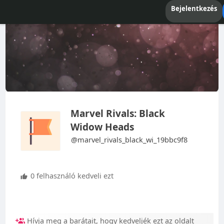
Bejelentkezés
Marvel Rivals: Black
Widow Heads
@marvel_rivals_black_wi_19bbc9f8
0 felhasználó kedveli ezt
Hívja meg a barátait, hogy kedveljék ezt az oldalt