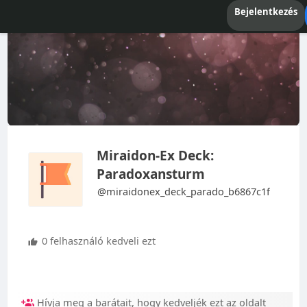
Bejelentkezés
Miraidon-Ex Deck:
Paradoxansturm
@miraidonex_deck_parado_b6867c1f
0 felhasználó kedveli ezt
Hívja meg a barátait, hogy kedveljék ezt az oldalt