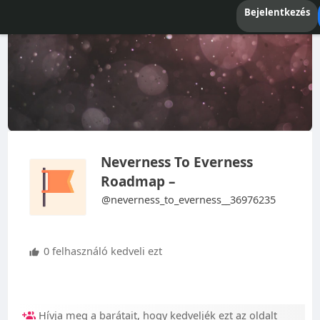
Bejelentkezés
Neverness To Everness
Roadmap –
@neverness_to_everness__36976235
0 felhasználó kedveli ezt
Hívja meg a barátait, hogy kedveljék ezt az oldalt