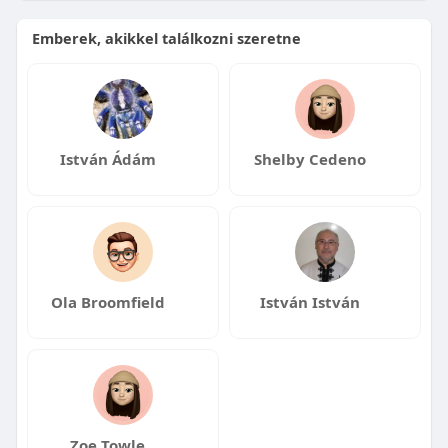
Emberek, akikkel találkozni szeretne
István Ádám
Shelby Cedeno
Ola Broomfield
István István
Zoe Towle