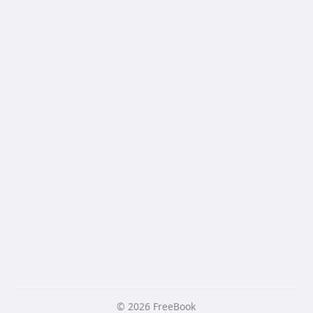
© 2026 FreeBook