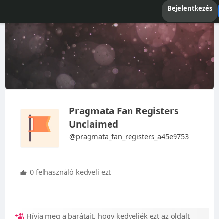
Bejelentkezés
Pragmata Fan Registers
Unclaimed
@pragmata_fan_registers_a45e9753
0 felhasználó kedveli ezt
Hívja meg a barátait, hogy kedveljék ezt az oldalt