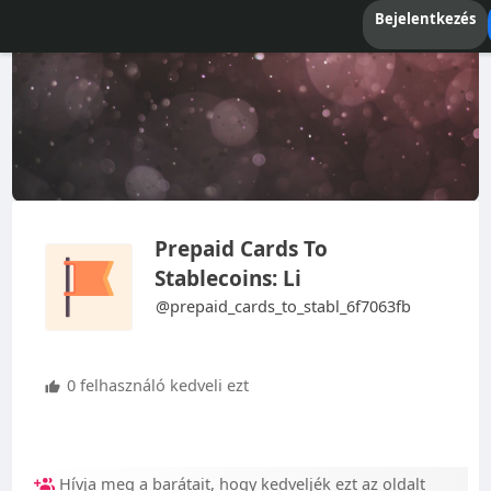
Bejelentkezés
Prepaid Cards To
Stablecoins: Li
@prepaid_cards_to_stabl_6f7063fb
0 felhasználó kedveli ezt
Hívja meg a barátait, hogy kedveljék ezt az oldalt