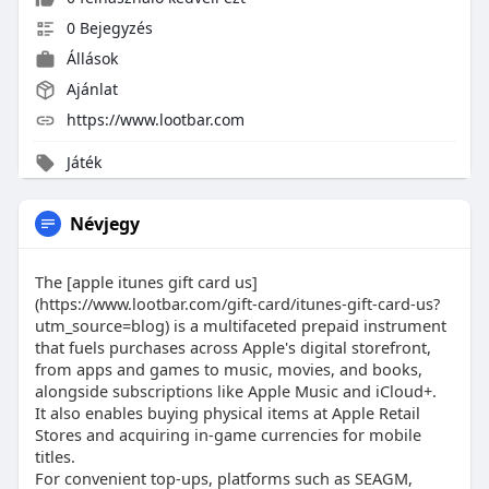
0 Bejegyzés
Állások
Ajánlat
https://www.lootbar.com
Játék
Névjegy
The [apple itunes gift card us]
(https://www.lootbar.com/gift-card/itunes-gift-card-us?
utm_source=blog) is a multifaceted prepaid instrument
that fuels purchases across Apple's digital storefront,
from apps and games to music, movies, and books,
alongside subscriptions like Apple Music and iCloud+.
It also enables buying physical items at Apple Retail
Stores and acquiring in-game currencies for mobile
titles.
For convenient top-ups, platforms such as SEAGM,