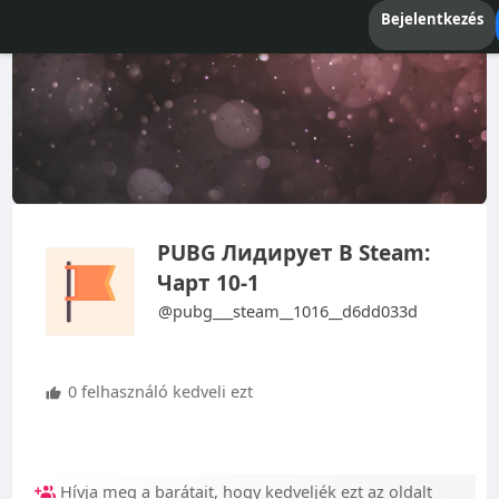
Bejelentkezés
PUBG Лидирует В Steam:
Чарт 10-1
@pubg___steam__1016__d6dd033d
0 felhasználó kedveli ezt
Hívja meg a barátait, hogy kedveljék ezt az oldalt