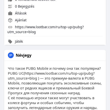
0 Bejegyzés
Állások
Ajánlat
https://www.lootbar.com/ru/top-up/pubg?
utm_source=blog
Játék
Névjegy
Что такое PUBG Mobile и почему она так популярна?
PUBG UC(https://www.lootbar.com/ru/top-up/pubg?
utm_source=blog ) — это премиум-валюта в PUBG
Mobile, позволяющая покупать эксклюзивные скины,
ключи от редких ящиков и премиальный Боевой
Пропуск для получения сезонных наград.
С её помощью игроки также могут участвовать в
колесе фортуны и особых событиях, чтобы
заполучить легендарные облики оружия и наряды.