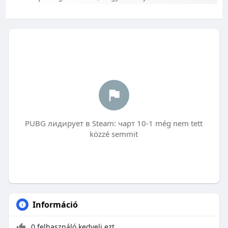
PUBG лидирует в Steam: чарт 10-1 még nem tett
közzé semmit
Információ
0 felhasználó kedveli ezt