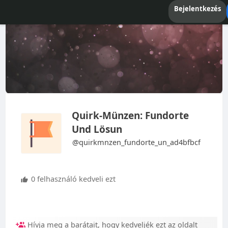
Bejelentkezés
Quirk-Münzen: Fundorte
Und Lösun
@quirkmnzen_fundorte_un_ad4bfbcf
0 felhasználó kedveli ezt
Hívja meg a barátait, hogy kedveljék ezt az oldalt