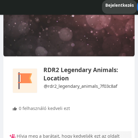
Bejelentkezés
RDR2 Legendary Animals:
Location
@rdr2_legendary_animals_7f03c8af
0 felhasználó kedveli ezt
Hívja meg a barátait, hogy kedveljék ezt az oldalt