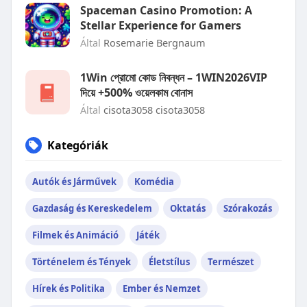
Spaceman Casino Promotion: A
Stellar Experience for Gamers
Által
Rosemarie Bergnaum
1Win প্রোমো কোড নিবন্ধন – 1WIN2026VIP
দিয়ে +500% ওয়েলকাম বোনাস
Által
cisota3058 cisota3058
Kategóriák
Autók és Járművek
Komédia
Gazdaság és Kereskedelem
Oktatás
Szórakozás
Filmek és Animáció
Játék
Történelem és Tények
Életstílus
Természet
Hírek és Politika
Ember és Nemzet