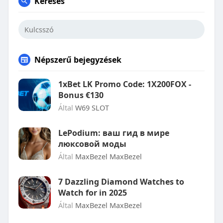
Keresés
Népszerű bejegyzések
1xBet LK Promo Code: 1X200FOX -
Bonus €130
Által
W69 SLOT
LePodium: ваш гид в мире
люксовой моды
Által
MaxBezel MaxBezel
7 Dazzling Diamond Watches to
Watch for in 2025
Által
MaxBezel MaxBezel