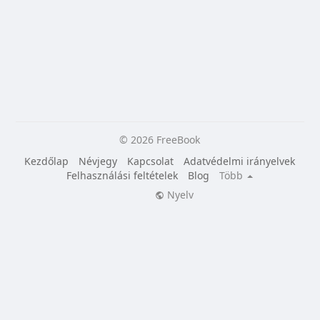
© 2026 FreeBook
Kezdőlap
Névjegy
Kapcsolat
Adatvédelmi irányelvek
Felhasználási feltételek
Blog
Több
Nyelv