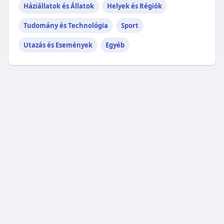
Háziállatok és Állatok
Helyek és Régiók
Tudomány és Technológia
Sport
Utazás és Események
Egyéb