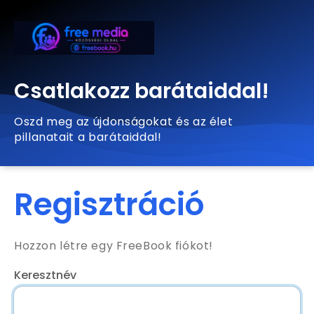
Csatlakozz barátaiddal!
Oszd meg az újdonságokat és az élet
pillanatait a barátaiddal!
Regisztráció
Hozzon létre egy FreeBook fiókot!
Keresztnév