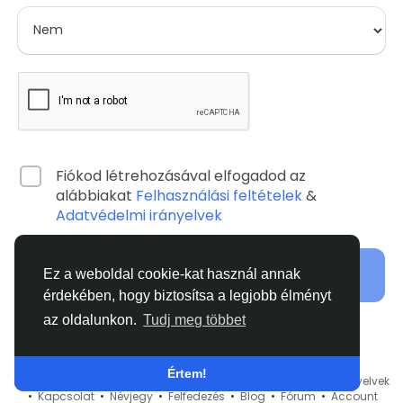
Fiókod létrehozásával elfogadod az
alábbiakat
Felhasználási feltételek
&
Adatvédelmi irányelvek
Induljunk!
Ez a weboldal cookie-kat használ annak
érdekében, hogy biztosítsa a legjobb élményt
az oldalunkon.
Tudj meg többet
Már van fiókod?
Bejelentkezés
Értem!
© 2026 FreeBook •
Felhasználási feltételek
•
Adatvédelmi irányelvek
•
Kapcsolat
•
Névjegy
•
Felfedezés
•
Blog
•
Fórum
•
Account