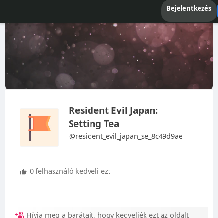
Bejelentkezés
Resident Evil Japan:
Setting Tea
@resident_evil_japan_se_8c49d9ae
0 felhasználó kedveli ezt
Hívja meg a barátait, hogy kedveljék ezt az oldalt