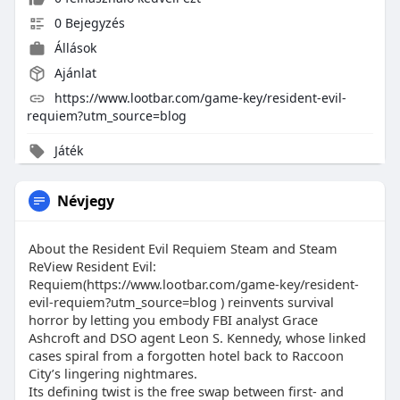
0 Bejegyzés
Állások
Ajánlat
https://www.lootbar.com/game-key/resident-evil-
requiem?utm_source=blog
Játék
Névjegy
About the Resident Evil Requiem Steam and Steam
ReView Resident Evil:
Requiem(https://www.lootbar.com/game-key/resident-
evil-requiem?utm_source=blog ) reinvents survival
horror by letting you embody FBI analyst Grace
Ashcroft and DSO agent Leon S. Kennedy, whose linked
cases spiral from a forgotten hotel back to Raccoon
City’s lingering nightmares.
Its defining twist is the free swap between first- and