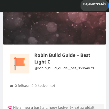
Bejelentkezés
Robin Build Guide – Best
Light C
@robin_build_guide__bes_950b4b79
0 felhasználó kedveli ezt
Hívja meg a barátait, hogy kedveljék ezt az oldalt