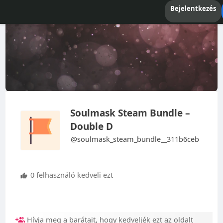
Bejelentkezés
Soulmask Steam Bundle –
Double D
@soulmask_steam_bundle__311b6ceb
0 felhasználó kedveli ezt
Hívja meg a barátait, hogy kedveljék ezt az oldalt