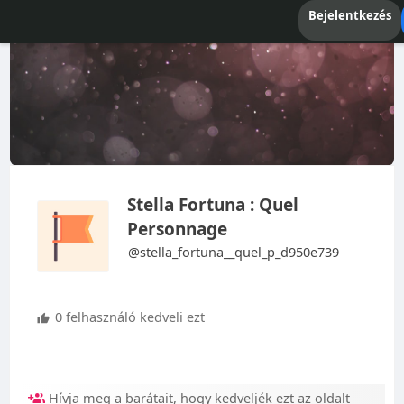
Bejelentkezés
Stella Fortuna : Quel
Personnage
@stella_fortuna__quel_p_d950e739
0 felhasználó kedveli ezt
Hívja meg a barátait, hogy kedveljék ezt az oldalt