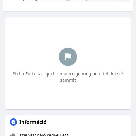
Stella Fortuna : quel personnage még nem tett közzé
semmit
Információ
0 felhasználó kedveli ezt