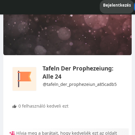
Bejelentkezés
Tafeln Der Prophezeiung:
Alle 24
@tafeln_der_prophezeiun_a85cadb5
0 felhasználó kedveli ezt
Hívja meg a barátait, hogy kedveljék ezt az oldalt