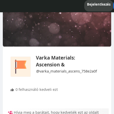
Bejelentkezés
Varka Materials:
Ascension &
@varka_materials_ascens_758e2a0f
0 felhasználó kedveli ezt
Hívja meg a barátait, hogy kedveljék ezt az oldalt