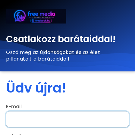
Csatlakozz barátaiddal!
Oszd meg az újdonságokat és az élet
pillanatait a barátaiddal!
Üdv újra!
E-mail