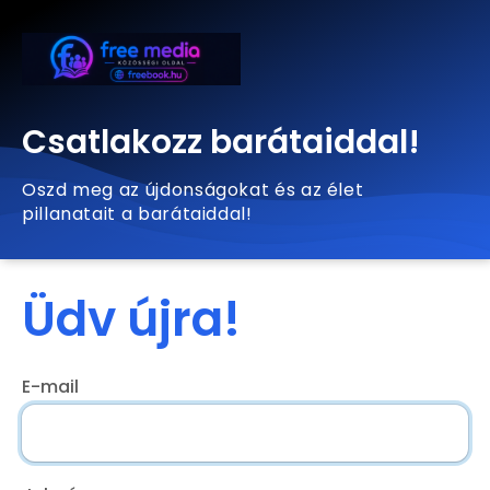
Csatlakozz barátaiddal!
Oszd meg az újdonságokat és az élet
pillanatait a barátaiddal!
Üdv újra!
E-mail