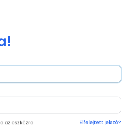
a!
Elfelejtett jelszó?
e az eszközre