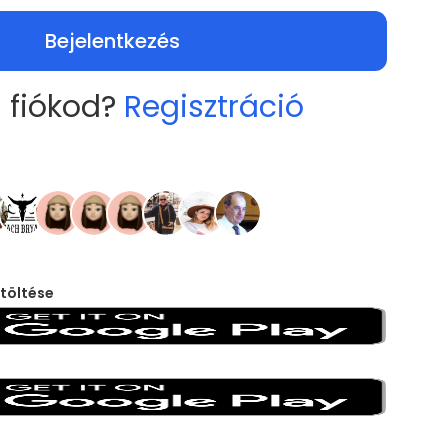
Bejelentkezés
 fiókod?
Regisztráció
töltése