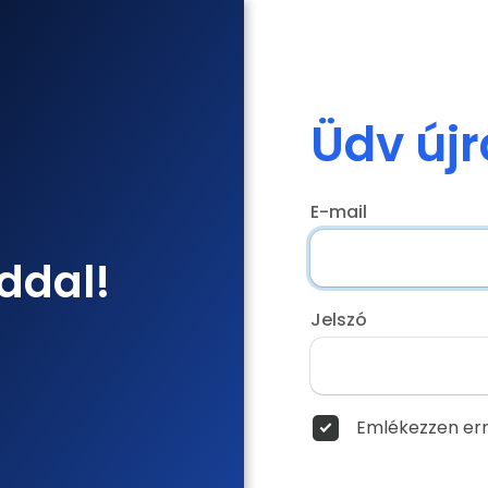
Üdv újr
E-mail
ddal!
Jelszó
Emlékezzen err