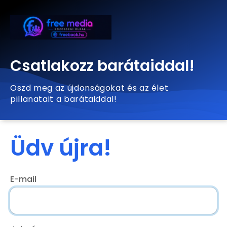
Csatlakozz barátaiddal!
Oszd meg az újdonságokat és az élet
pillanatait a barátaiddal!
Üdv újra!
E-mail