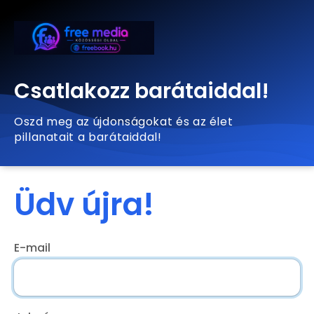
Csatlakozz barátaiddal!
Oszd meg az újdonságokat és az élet
pillanatait a barátaiddal!
Üdv újra!
E-mail