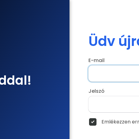
Üdv újr
E-mail
ddal!
Jelszó
Emlékezzen err