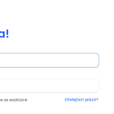
a!
Elfelejtett jelszó?
e az eszközre