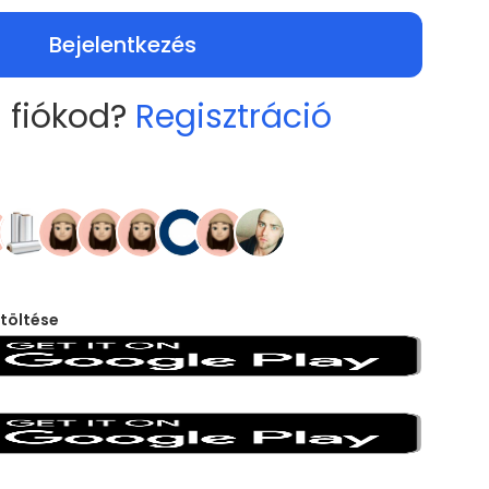
Bejelentkezés
 fiókod?
Regisztráció
töltése