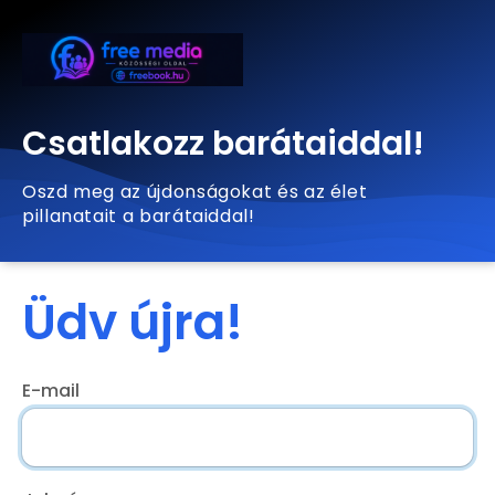
Csatlakozz barátaiddal!
Oszd meg az újdonságokat és az élet
pillanatait a barátaiddal!
Üdv újra!
E-mail