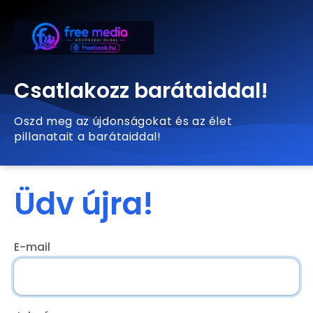
Csatlakozz barátaiddal!
Oszd meg az újdonságokat és az élet
pillanatait a barátaiddal!
Üdv újra!
E-mail